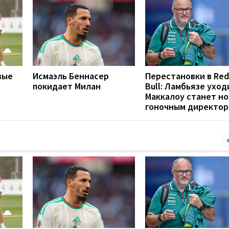
вые
Исмаэль Беннасер
Перестановки в Red
покидает Милан
Bull: Ламбьязе уход
Маккалоу станет н
гоночным директо