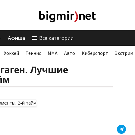
о
Афиша
Все категории
Хоккей
Теннис
ММА
Авто
Киберспорт
Экстрим
гаген. Лучшие
йм