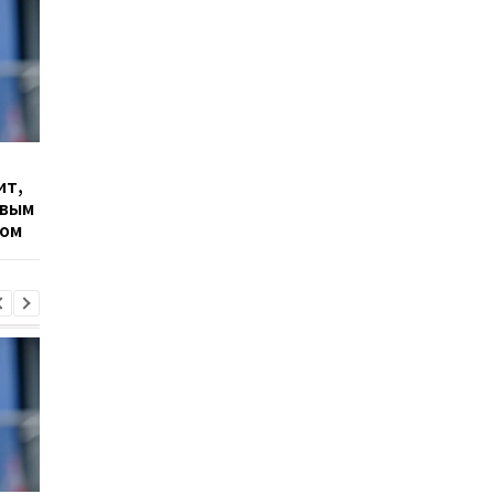
Гранада расторгает
Милан ведет
ит,
контракт с вратарем
переговоры о
овым
Люкой Зиданом
возвращении Леанд
ром
Паредеса в Серию А