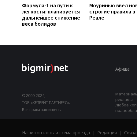
Формула-1 на пути к
Моуринью ввел но
легкости: планируется
строгие правила в
дальнейшее снижение
Реале
веса болидов
Афиша
Материалы,
© 2000-2024,
рекламы.
ТОВ «КЕПРЕЙТ ПАРТНЕРС».
Любое коп
Все права защищены.
правооблад
Наши контакты и схема проезда
|
Редакция
|
Связа