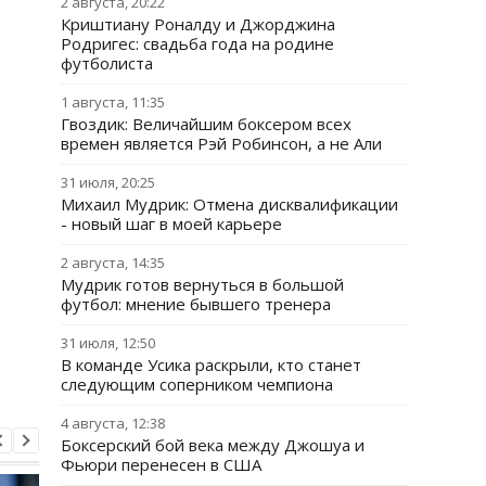
2 августа, 20:22
Криштиану Роналду и Джорджина
Родригес: свадьба года на родине
футболиста
1 августа, 11:35
Гвоздик: Величайшим боксером всех
времен является Рэй Робинсон, а не Али
31 июля, 20:25
Михаил Мудрик: Отмена дисквалификации
- новый шаг в моей карьере
2 августа, 14:35
Мудрик готов вернуться в большой
футбол: мнение бывшего тренера
31 июля, 12:50
В команде Усика раскрыли, кто станет
следующим соперником чемпиона
4 августа, 12:38
Боксерский бой века между Джошуа и
Фьюри перенесен в США