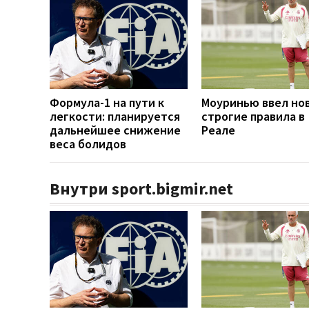
Формула-1 на пути к
Моуринью ввел но
легкости: планируется
строгие правила в
дальнейшее снижение
Реале
веса болидов
Внутри sport.bigmir.net