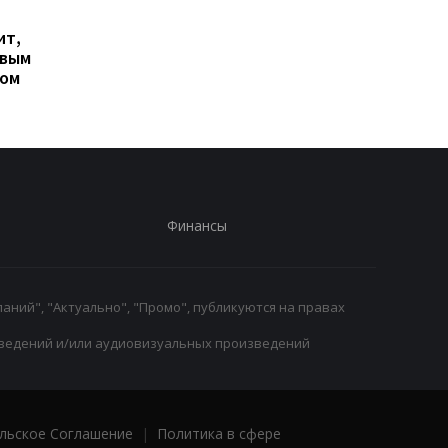
Гранада расторгает
Милан ведет
ит,
контракт с вратарем
переговоры о
овым
Люкой Зиданом
возвращении Леанд
ром
Паредеса в Серию А
Финансы
аний", "Актуально", "Промо", публикуются на правах
ведений и/или аудиовизуальных произведений
льское Соглашение
|
Политика в сфере