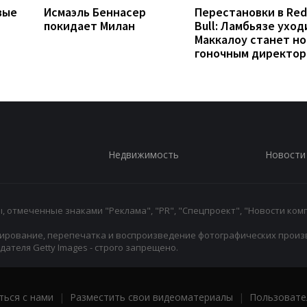
вые
Исмаэль Беннасер
Перестановки в Red
покидает Милан
Bull: Ламбьязе уход
Маккалоу станет н
гоночным директо
Недвижимость
Новости
 отмеченные знаками "Реклама", "PR", "Спецпроект", "Новости комп
ирование, перепечатка и воспроизведение фотографических произ
ателя Getty Images - строго запрещено.
ться с нами
|
Разместить свои видеоматериалы
|
Пользовате