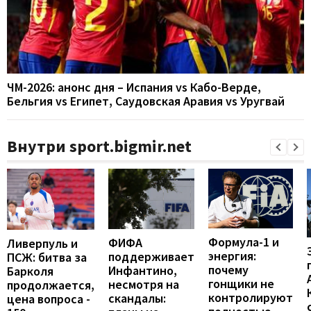
ЧМ-2026: анонс дня – Испания vs Кабо-Верде,
Бельгия vs Египет, Саудовская Аравия vs Уругвай
Внутри sport.bigmir.net
Формула-1 и
ФИФА
Ливерпуль и
энергия:
поддерживает
ПСЖ: битва за
почему
Инфантино,
Барколя
гонщики не
несмотря на
продолжается,
контролируют
скандалы:
цена вопроса -