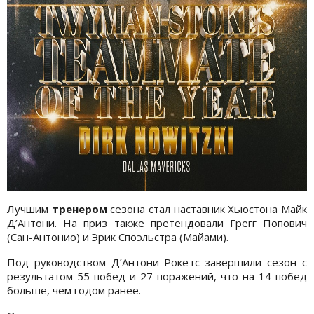
Лучшим
тренером
сезона стал наставник Хьюстона Майк
Д’Антони. На приз также претендовали Грегг Попович
(Сан-Антонио) и Эрик Споэльстра (Майами).
Под руководством Д’Антони Рокетс завершили сезон с
результатом 55 побед и 27 поражений, что на 14 побед
больше, чем годом ранее.