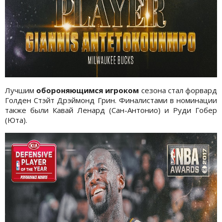
Лучшим
обороняющимся игроком
сезона стал форвард
Голден Стэйт Дрэймонд Грин. Финалистами в номинации
также были Кавай Ленард (Сан-Антонио) и Руди Гобер
(Юта).