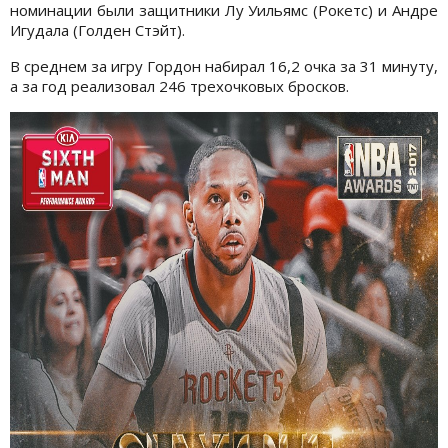
номинации были защитники Лу Уильямс (Рокетс) и Андре
Игудала (Голден Стэйт).
В среднем за игру Гордон набирал 16,2 очка за 31 минуту,
а за год реализовал 246 трехочковых бросков.