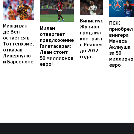
Винисиус
ПСЖ
Микки ван
Жуниор
Милан
приобрел
де Вен
продлил
отвергает
вингера
остается в
контракт
предложение
Манеса
Тоттенхэме,
с Реалом
Галатасарая:
Аклиуша
отказав
до 2032
Леан стоит
за 50
Ливерпулю
года
50 миллионов
миллионо
и Барселоне
евро!
евро