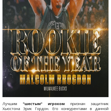
Лучшим
"шестым" игроком
признан защитник
Хьюстона Эрик Гордон. Его конкурентами в данной