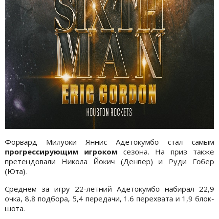
Форвард Милуоки Яннис Адетокумбо стал самым
прогрессирующим игроком
сезона. На приз также
претендовали Никола Йокич (Денвер) и Руди Гобер
(Юта).
Среднем за игру 22-летний Адетокумбо набирал 22,9
очка, 8,8 подбора, 5,4 передачи, 1.6 перехвата и 1,9 блок-
шота.