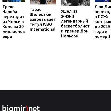
Люк Ди
Трево
Тарас
Ушел из
перехо
Чалоба
Шелестюк
жизни
в ПСЖ:
переходит
завоевывает
легендарный
контра
из Челси в
титул WBO
баскетболист
до 2029
Комо за 30
International
и тренер Дон
года и
миллионов
Нельсон
номер 1
евро