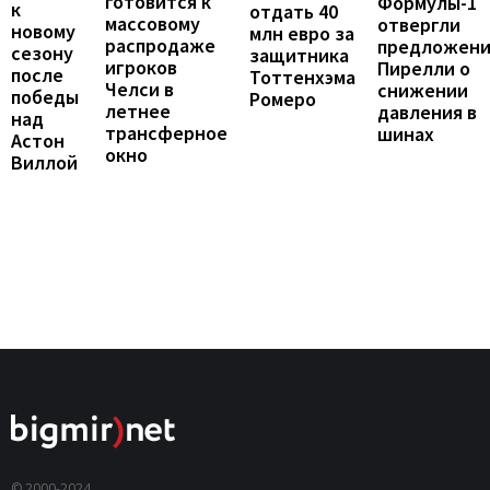
готовится к
Формулы-1
к
отдать 40
массовому
отвергли
новому
млн евро за
распродаже
предложен
сезону
защитника
игроков
Пирелли о
после
Тоттенхэма
Челси в
снижении
победы
Ромеро
летнее
давления в
над
трансферное
шинах
Астон
окно
Виллой
© 2000-2024,