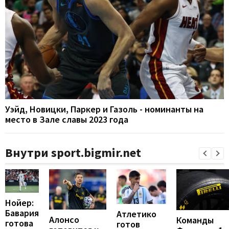
Уэйд, Новицки, Паркер и Газоль - номинанты на
место в Зале славы 2023 года
Внутри sport.bigmir.net
Нойер:
Бавария
Атлетико
Алонсо
Команды
готова
готов