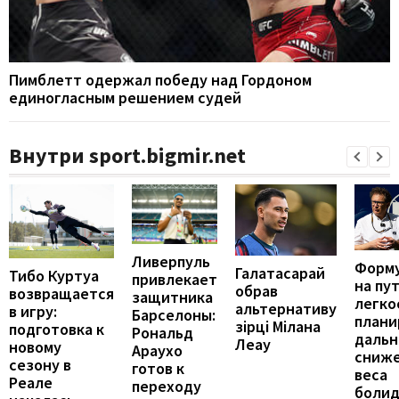
Пимблетт одержал победу над Гордоном
единогласным решением судей
Внутри sport.bigmir.net
Ливерпуль
Форму
Галатасарай
Тибо Куртуа
привлекает
на пут
обрав
возвращается
защитника
легко
альтернативу
в игру:
Барселоны:
плани
зірці Мілана
подготовка к
Рональд
даль
Леау
новому
Араухо
сниж
сезону в
готов к
веса
Реале
переходу
болид