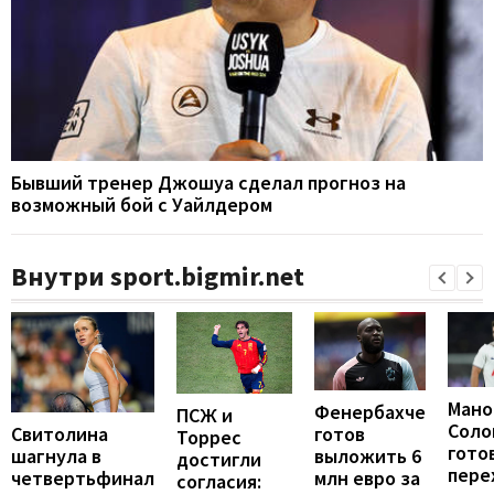
Бывший тренер Джошуа сделал прогноз на
возможный бой с Уайлдером
Внутри sport.bigmir.net
Мано
Фенербахче
ПСЖ и
Соло
готов
Свитолина
Торрес
гото
выложить 6
шагнула в
достигли
пере
млн евро за
четвертьфинал
согласия: