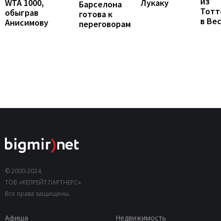
из
Лукаку
WTA 1000,
Барселона
Тотт
обыграв
готова к
в Ве
Анисимову
переговорам
© 2000-2024,
ТОВ «КЕПРЕЙТ ПАРТНЕРС».
Все права защищены.
Афиша
Недвижимость