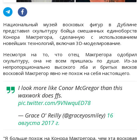
Национальный музей восковых фигур в Дублине
представил скульптуру бойца смешанных единоборств
Конора Макгрегора, сделанную с использованием
новейших технологий, включая 3D-моделирование.
Несмотря на то, что отец Макгрегора одобрил
скульптуру, она не всем пришлась по душе. Из-за
непропорционально высокого лба и бритых висков
восковой Макгрегор явно не похож на себя настоящего.
I look more like Conor McGregor than this
waxwork does ffs.
pic.twitter.com/9VNwquED78
— Grace O' Reilly (@graceyosmiley)
16
августа 2017 г.
"Я больше похож на Конора Макгрегора, чем эта восковая