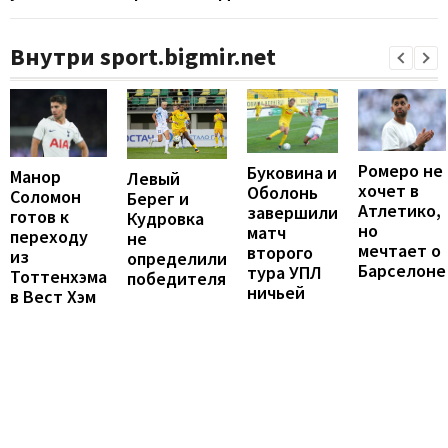
Внутри sport.bigmir.net
Ромеро не
Буковина и
Манор
Левый
хочет в
Оболонь
Соломон
Берег и
Атлетико,
завершили
готов к
Кудровка
но
матч
переходу
не
мечтает о
второго
из
определили
Барселоне
тура УПЛ
Тоттенхэма
победителя
ничьей
в Вест Хэм