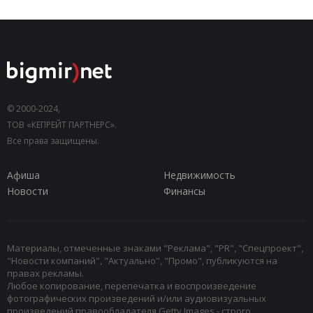
© 2000-2024,
ТОВ «КЕПРЕЙТ ПАРТНЕРС».
Все права защищены.
Афиша
Недвижимость
Новости
Финансы
Материалы, отмеченные знаками "Реклама", "PR", "Спецпроект",
"Новости компаний", "Актуально", "Промо", публикуются на
правах рекламы.
Любое копирование, перепечатка и воспроизведение
фотографических произведений и/или аудиовизуальных
произведений правообладателя Getty Images - строго