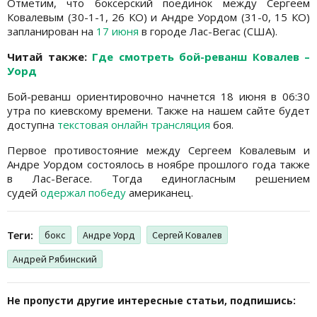
Отметим, что боксерский поединок между Сергеем
Ковалевым (30-1-1, 26 КО) и Андре Уордом (31-0, 15 КО)
запланирован на
17 июня
в городе Лас-Вегас (США).
Читай также:
Где смотреть бой-реванш Ковалев –
Уорд
Бой-реванш ориентировочно начнется 18 июня в 06:30
утра по киевскому времени. Также на нашем сайте будет
доступна
текстовая онлайн трансляция
боя.
Первое противостояние между Сергеем Ковалевым и
Андре Уордом состоялось в ноябре прошлого года также
в Лас-Вегасе. Тогда единогласным решением
судей
одержал победу
американец.
Теги:
бокс
Андре Уорд
Сергей Ковалев
Андрей Рябинский
Не пропусти другие интересные статьи, подпишись: