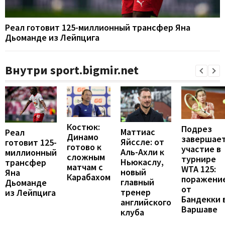
Реал готовит 125-миллионный трансфер Яна
Дьоманде из Лейпцига
Внутри sport.bigmir.net
Костюк:
Подрез
Маттиас
Реал
Динамо
завершае
Яйссле: от
готовит 125-
готово к
участие в
Аль-Ахли к
миллионный
сложным
турнире
Ньюкаслу,
трансфер
матчам с
WTA 125:
новый
Яна
Карабахом
поражени
главный
Дьоманде
от
тренер
из Лейпцига
Бандекки 
английского
Варшаве
клуба