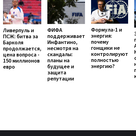
Формула-1 и
ФИФА
Ливерпуль и
энергия:
поддерживает
ПСЖ: битва за
почему
Инфантино,
Барколя
гонщики не
несмотря на
продолжается,
контролируют
скандалы:
цена вопроса -
полностью
планы на
150 миллионов
энергию?
будущее и
евро
защита
репутации