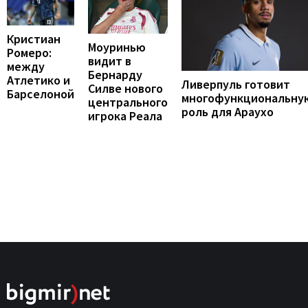
Кристиан
Моуринью
Ромеро:
видит в
между
Бернарду
Атлетико и
Ливерпуль готовит
Силве нового
Барселоной
многофункциональну
центрального
роль для Араухо
игрока Реала