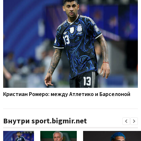
Кристиан Ромеро: между Атлетико и Барселоной
Внутри sport.bigmir.net