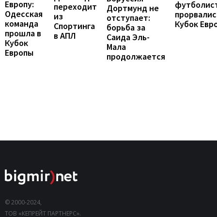
Европу:
футболис
переходит
Дортмунд не
Одесская
прорвалис
из
отступает:
команда
Кубок Евр
Спортинга
борьба за
прошла в
в АПЛ
Саида Эль-
Кубок
Мала
Европы
продолжается
© 2000-2024,
ТОВ «КЕПРЕЙТ ПАРТНЕРС».