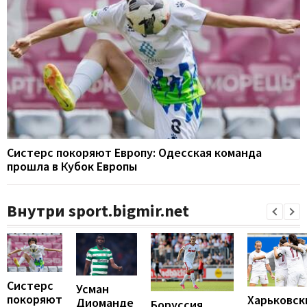
Систерс покоряют Европу: Одесская команда
прошла в Кубок Европы
Внутри sport.bigmir.net
Систерс
Усман
покоряют
Харьковск
Диоманде
Боруссия