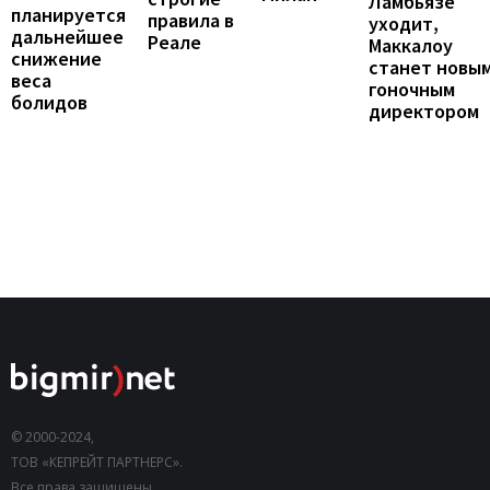
Ламбьязе
планируется
правила в
уходит,
дальнейшее
Реале
Маккалоу
снижение
станет новы
веса
гоночным
болидов
директором
© 2000-2024,
ТОВ «КЕПРЕЙТ ПАРТНЕРС».
Все права защищены.