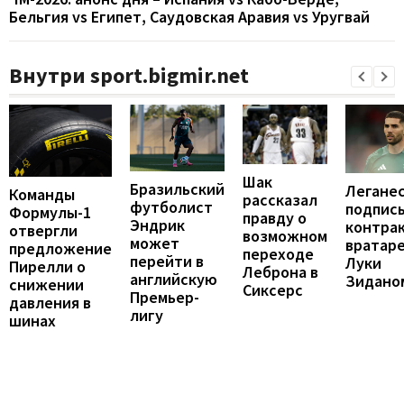
Бельгия vs Египет, Саудовская Аравия vs Уругвай
Внутри sport.bigmir.net
Шак
Бразильский
Легане
Команды
рассказал
футболист
подпис
Формулы-1
правду о
Эндрик
контрак
отвергли
возможном
может
вратар
предложение
переходе
перейти в
Луки
Пирелли о
Леброна в
английскую
Зидано
снижении
Сиксерс
Премьер-
давления в
лигу
шинах