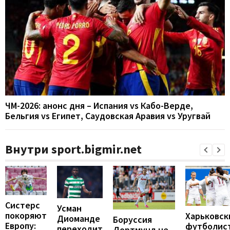
ЧМ-2026: анонс дня – Испания vs Кабо-Верде,
Бельгия vs Египет, Саудовская Аравия vs Уругвай
Внутри sport.bigmir.net
Систерс
Усман
покоряют
Харьковск
Диоманде
Боруссия
Европу:
футболис
переходит
Дортмунд не