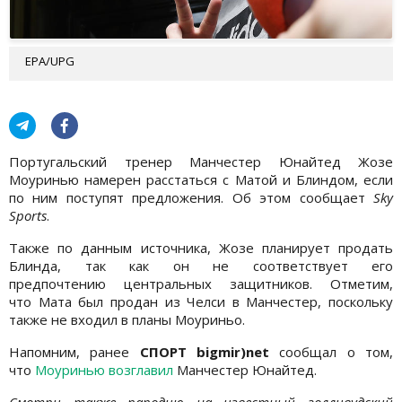
EPA/UPG
Португальский тренер Манчестер Юнайтед Жозе
Моуринью намерен расстаться с Матой и Блиндом, если
по ним поступят предложения. Об этом сообщает
Sky
Sports
.
Также по данным источника, Жозе планирует продать
Блинда, так как он не соответствует его
предпочтению центральных защитников. Отметим,
что Мата был продан из Челси в Манчестер, поскольку
также не входил в планы Моуриньо.
Напомним, ранее
СПОРТ bigmir)net
сообщал о том,
что
Моуринью возглавил
Манчестер Юнайтед.
Смотри также пародию на известный голливудский