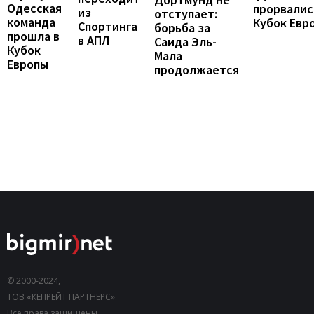
Одесская
прорвалис
из
отступает:
команда
Кубок Евр
Спортинга
борьба за
прошла в
в АПЛ
Саида Эль-
Кубок
Мала
Европы
продолжается
© 2000-2024,
ТОВ «КЕПРЕЙТ ПАРТНЕРС».
Все права защищены.