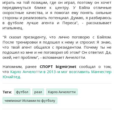
играть на той позиции, где он играл, поэтому он хочет
передвинуться ближе к центру. У Бэйла отличные
скоростные качества, и я помогал ему понять сильные
стороны и реализовать потенциал. Думаю, я разбираюсь
в футболе лучше агента и Переса", - рассказывает
итальянец.
"Я сказал президенту, что лично поговорю с Бэйлом.
После тренировки я подошел к нему и спросил: Я знаю,
что твой агент общался с президентом. Почему ты не
подошел ко мне и не поговорил об этом? Он ответил: Да,
окей, нет проблем", - вспоминает Анчелотти.
Напомним, ранее
СПОРТ bigmir)net
сообщал о том,
что
Карло Анчелотти в 2013-м мог возглавить Манчестер
Юнайтед
.
Теги:
футбол
реал
Карло Анчелотти
чемпионат Испании по футболу