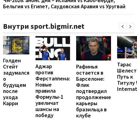
ЧМ-2026: анонс дня – Испания vs Кабо-Верде,
Бельгия vs Египет, Саудовская Аравия vs Уругвай
Внутри sport.bigmir.net
Голден
Тарас
Аджар
Рафинья
Стейт
Шелест
против
остается в
задумался
Путь к
Ферстаппена:
Барселоне:
о
Титулу
Новые
Флик
будущем
Internat
правила
подтвердил
после
Формулы-1
продолжение
ухода
увеличат
карьеры
Карри
шансы на
бразильца в
победу
клубе