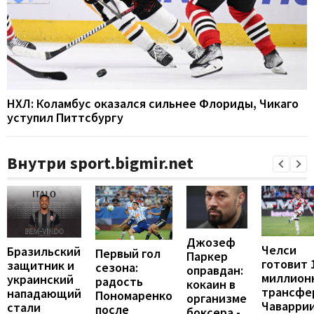
НХЛ: Коламбус оказался сильнее Флориды, Чикаго
уступил Питтсбургу
Внутри sport.bigmir.net
Джозеф
Челси
Бразильский
Первый гол
Паркер
готовит 
защитник и
сезона:
оправдан:
миллион
украинский
радость
кокаин в
трансфе
нападающий
Пономаренко
организме
Чаваррии
стали
после
боксера -