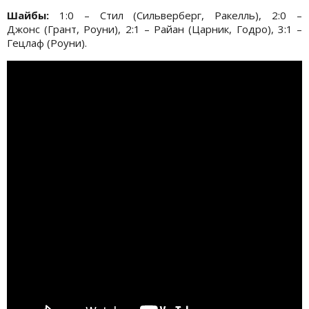
Шайбы:
1:0 – Стил (Сильверберг, Ракелль), 2:0 –
Джонс (Грант, Роуни), 2:1 – Райан (Царник, Годро), 3:1 –
Гецлаф (Роуни).