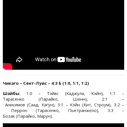
Чикаго – Сент-Луис – 4:3 Б (1:0, 1:1, 1:2)
Шайбы:
1:0 – Тэйвс (Каджула, Кэйн), 1:1 –
Тарасенко (Парайко, Шенн), 2:1 –
Анисимов (Саад, Кагун), 3:1 – Кэйн (Кит, Строум), 3:2 –
Перрон (Тарасенко, Пьетранжело), 3:3 –
Бозак (Парайко, Марун).