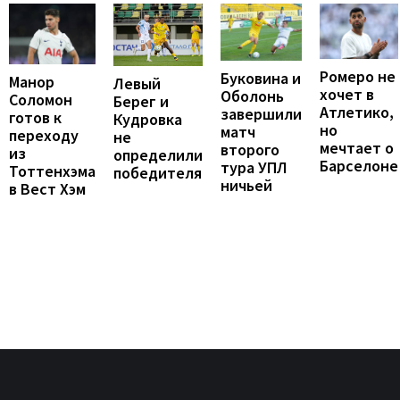
Ромеро не
Буковина и
Манор
Левый
хочет в
Оболонь
Соломон
Берег и
Атлетико,
завершили
готов к
Кудровка
но
матч
переходу
не
мечтает о
второго
из
определили
Барселоне
тура УПЛ
Тоттенхэма
победителя
ничьей
в Вест Хэм