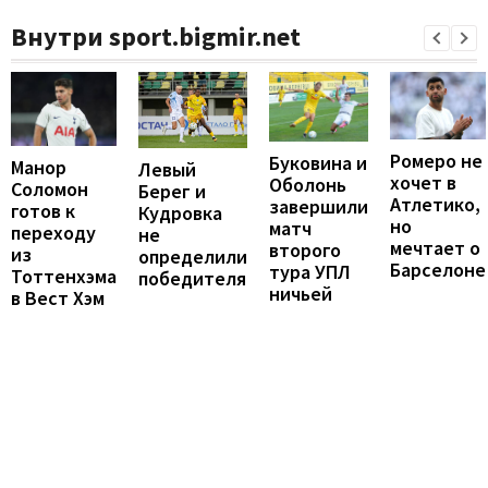
Внутри sport.bigmir.net
Ромеро не
Буковина и
Манор
Левый
хочет в
Оболонь
Соломон
Берег и
Атлетико,
завершили
готов к
Кудровка
но
матч
переходу
не
мечтает о
второго
из
определили
Барселоне
тура УПЛ
Тоттенхэма
победителя
ничьей
в Вест Хэм