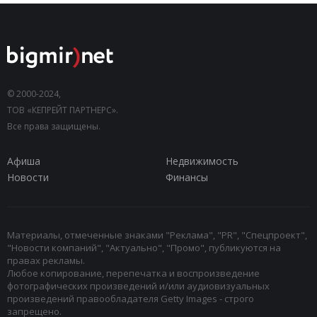
© 2000-2024,
ТОВ «КЕПРЕЙТ ПАРТНЕРС».
Все права защищены.
Афиша
Недвижимость
Новости
Финансы
Материалы, отмеченные знаками "Реклама", "PR", "Спецпроект",
"Новости компаний", "Актуально", "Промо", публикуются на
правах рекламы.
Любое копирование, перепечатка и воспроизведение
фотографических произведений и/или аудиовизуальных
произведений правообладателя Getty Images - строго
запрещено.