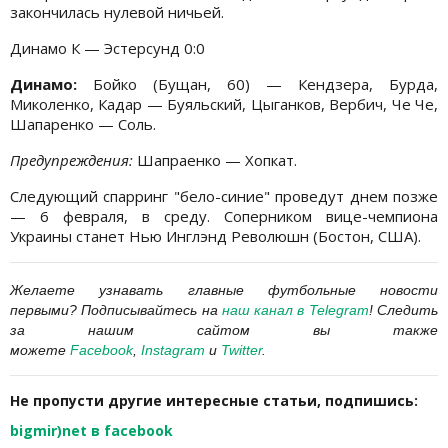
закончилась нулевой ничьей.
Динамо К — Эстерсунд 0:0
Динамо:
Бойко (Бущан, 60) — Кендзера, Бурда,
Миколенко, Кадар — Буяльский, Цыганков, Вербич, Че Че,
Шапаренко — Соль.
Предупреждения:
Шапраенко — Хопкат.
Следующий спарринг "бело-синие" проведут днем позже
— 6 февраля, в среду. Соперником вице-чемпиона
Украины станет Нью Инглэнд Революшн (Бостон, США).
Желаете узнавать главные футбольные новости
первыми? Подписывайтесь на
наш канал в Telegram
! Следить
за нашим сайтом вы также
можете
Facebook
,
Instagram
и
Twitter
.
Не пропусти другие интересные статьи, подпишись:
bigmir)net в facebook