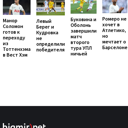
Ромеро не
Буковина и
Манор
Левый
хочет в
Оболонь
Соломон
Берег и
Атлетико,
завершили
готов к
Кудровка
но
матч
переходу
не
мечтает о
второго
из
определили
Барселоне
тура УПЛ
Тоттенхэма
победителя
ничьей
в Вест Хэм