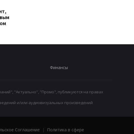
Гранада расторгает
Милан ведет
ит,
контракт с вратарем
переговоры о
овым
Люкой Зиданом
возвращении Леанд
ром
Паредеса в Серию А
Финансы
аний", "Актуально", "Промо", публикуются на правах
ведений и/или аудиовизуальных произведений
льское Соглашение
|
Политика в сфере