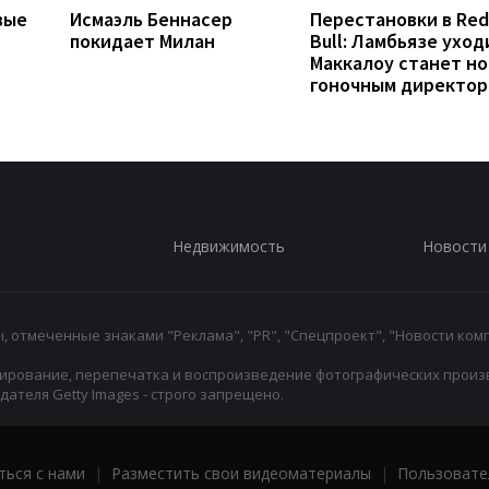
вые
Исмаэль Беннасер
Перестановки в Red
покидает Милан
Bull: Ламбьязе уход
Маккалоу станет н
гоночным директо
Недвижимость
Новости
 отмеченные знаками "Реклама", "PR", "Спецпроект", "Новости комп
ирование, перепечатка и воспроизведение фотографических произ
ателя Getty Images - строго запрещено.
ться с нами
|
Разместить свои видеоматериалы
|
Пользовате