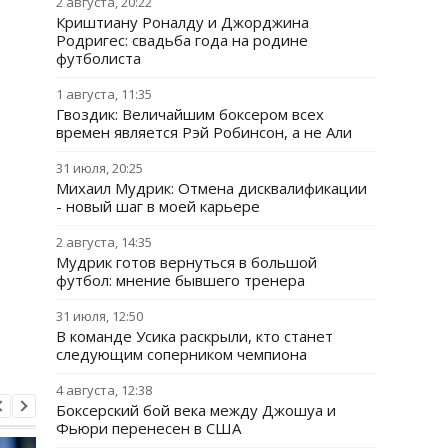
2 августа, 20:22
Криштиану Роналду и Джорджина
Родригес: свадьба года на родине
футболиста
1 августа, 11:35
Гвоздик: Величайшим боксером всех
времен является Рэй Робинсон, а не Али
31 июля, 20:25
Михаил Мудрик: Отмена дисквалификации
- новый шаг в моей карьере
2 августа, 14:35
Мудрик готов вернуться в большой
футбол: мнение бывшего тренера
31 июля, 12:50
В команде Усика раскрыли, кто станет
следующим соперником чемпиона
4 августа, 12:38
Боксерский бой века между Джошуа и
Фьюри перенесен в США