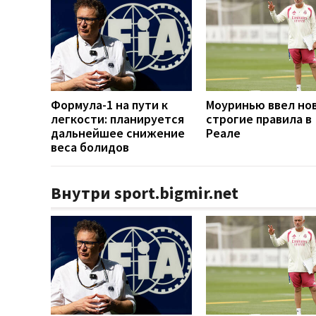
Формула-1 на пути к
Моуринью ввел но
легкости: планируется
строгие правила в
дальнейшее снижение
Реале
веса болидов
Внутри sport.bigmir.net