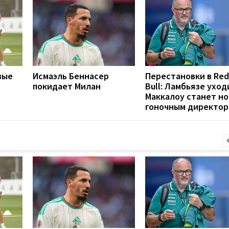
вые
Исмаэль Беннасер
Перестановки в Red
покидает Милан
Bull: Ламбьязе уход
Маккалоу станет н
гоночным директо