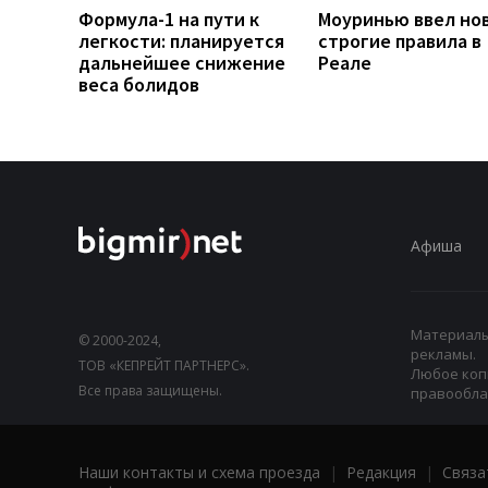
Формула-1 на пути к
Моуринью ввел но
легкости: планируется
строгие правила в
дальнейшее снижение
Реале
веса болидов
Афиша
Материалы,
© 2000-2024,
рекламы.
ТОВ «КЕПРЕЙТ ПАРТНЕРС».
Любое коп
Все права защищены.
правооблад
Наши контакты и схема проезда
|
Редакция
|
Связа