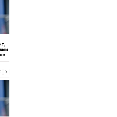
Гранада расторгает
Милан ведет
ит,
контракт с вратарем
переговоры о
овым
Люкой Зиданом
возвращении Леанд
ром
Паредеса в Серию А