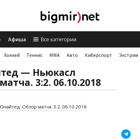
о
Афиша
Все категории
Хоккей
Теннис
ММА
Авто
Киберспорт
Экстрим
тед — Ньюкасл
атча. 3:2. 06.10.2018