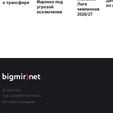
Дь
Марокко под
о трансфере
Лиге
из
угрозой
чемпионов
исключения
2026/27
© 2000-2024,
ТОВ «КЕПРЕЙТ ПАРТНЕРС».
Все права защищены.