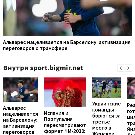
Альварес нацеливается на Барселону: активизация
переговоров о трансфере
Внутри sport.bigmir.net
Украинские
Ре
Альварес
команды
гот
Испания и
нацеливается
борются за
ми
Португалия
на Барселону:
третье
тр
пересматривают
активизация
место в
Ян
формат ЧМ-2030:
переговоров
Женской