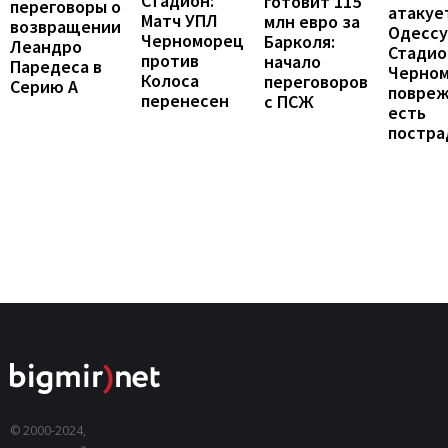
Стадион:
готовит 115
переговоры о
атакуе
Матч УПЛ
млн евро за
возвращении
Одессу
Черноморец
Барколя:
Леандро
Стадио
против
начало
Паредеса в
Черно
Колоса
переговоров
Серию А
повреж
перенесен
с ПСЖ
есть
постра
© 2000-2024,