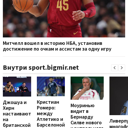
Митчелл вошел в историю НБА, установив
достижение по очкам и ассистам за одну игру
Внутри sport.bigmir.net
Кристиан
Джошуа и
Моуринью
Ромеро:
Хирн
видит в
между
настаивают
Бернарду
Атлетико и
на
Ливерп
Силве нового
Барселоной
британской
многоф