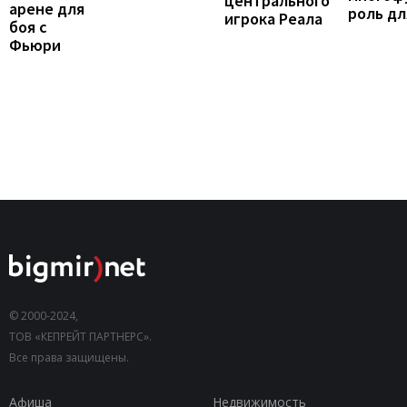
центрального
арене для
роль дл
игрока Реала
боя с
Фьюри
© 2000-2024,
ТОВ «КЕПРЕЙТ ПАРТНЕРС».
Все права защищены.
Афиша
Недвижимость