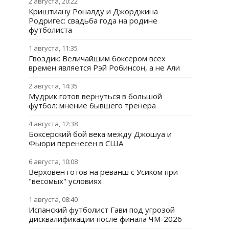
2 августа, 20:22
Криштиану Роналду и Джорджина
Родригес: свадьба года на родине
футболиста
1 августа, 11:35
Гвоздик: Величайшим боксером всех
времен является Рэй Робинсон, а не Али
2 августа, 14:35
Мудрик готов вернуться в большой
футбол: мнение бывшего тренера
4 августа, 12:38
Боксерский бой века между Джошуа и
Фьюри перенесен в США
6 августа, 10:08
Верховен готов на реванш с Усиком при
"весомых" условиях
1 августа, 08:40
Испанский футболист Гави под угрозой
дисквалификации после финала ЧМ-2026