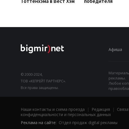
Тоттенхэма в Вест Хэм
победителя
Афиша
Материалы,
© 2000-2024,
рекламы.
ТОВ «КЕПРЕЙТ ПАРТНЕРС».
Любое коп
Все права защищены.
правооблад
Наши контакты и схема проезда
|
Редакция
|
Связа
конфиденциальности и персональных данных
Реклама на сайте:
Отдел продаж digital рекламы