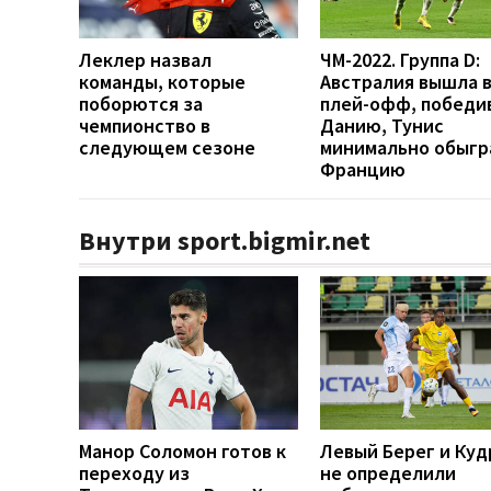
Леклер назвал
ЧМ-2022. Группа D:
команды, которые
Австралия вышла 
поборются за
плей-офф, победи
чемпионство в
Данию, Тунис
следующем сезоне
минимально обыгр
Францию
Внутри sport.bigmir.net
Манор Соломон готов к
Левый Берег и Куд
переходу из
не определили