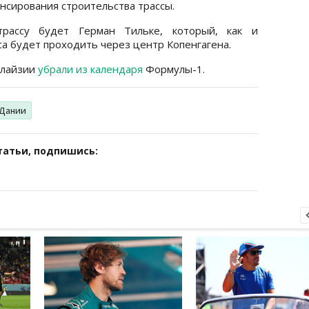
ансирования строительства трассы.
трассу будет Герман Тильке, который, как и
са будет проходить через центр Копенгагена.
алайзии
убрали из календаря
Формулы-1.
 Дании
татьи, подпишись: