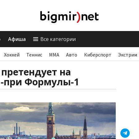
о
Афиша
Все категории
Хоккей
Теннис
ММА
Авто
Киберспорт
Экстрим
 претендует на
н-при Формулы-1