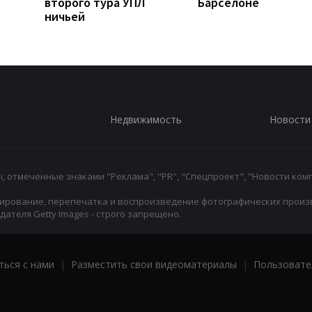
второго тура УПЛ
Барселоне
ничьей
Недвижимость
Новости
 отмеченные знаками "Реклама", "PR", "Спецпроект", "Новости комп
ирование, перепечатка и воспроизведение фотографических произ
ателя Getty Images - строго запрещено.
ться с нами
|
Разместить свои видеоматериалы
|
Пользовате