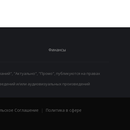
команда прошла в Кубок
Спортинга в АПЛ
Европы
Финансы
аний", "Актуально", "Промо", публикуются на правах
ведений и/или аудиовизуальных произведений
льское Соглашение
|
Политика в сфере