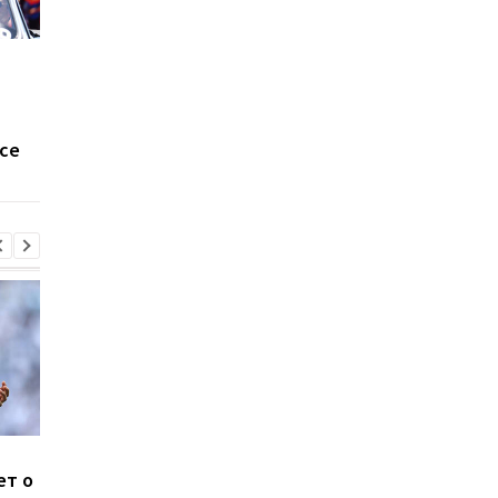
Формула-1: Кубок
Формула-1: Личный
конструкторов-2022
зачет пилотов сезон
2022 года
се
Систерс покоряют
Усман Диоманде
ет о
Европу: Одесская
переходит из