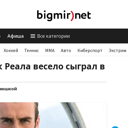
о
Афиша
Все категории
Хоккей
Теннис
ММА
Авто
Киберспорт
Экстрим
 Реала весело сыграл в
клюшкой