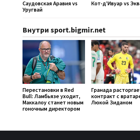
Саудовская Аравия vs
Кот-д’Ивуар vs Эк
Уругвай
Внутри sport.bigmir.net
Перестановки в Red
Гранада расторгае
Bull: Ламбьязе уходит,
контракт с вратар
Маккалоу станет новым
Люкой Зиданом
гоночным директором