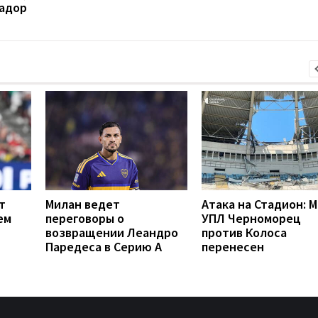
вадор
т
Милан ведет
Атака на Стадион: 
ем
переговоры о
УПЛ Черноморец
возвращении Леандро
против Колоса
Паредеса в Серию А
перенесен