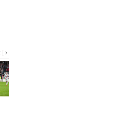
Мадридский Реал
Легенда Реала изъя
завершил трансфер
желание возглавить
бразильского
сборную Испании