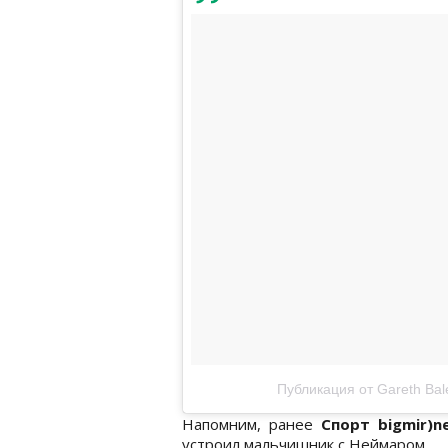
Публикация от Gareth Bal
Напомним, ранее
Спорт bigmir)n
устроил мальчишник с Неймаром.