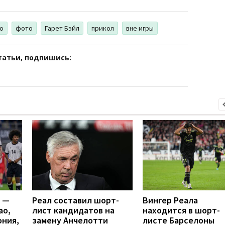
о
фото
Гарет Бэйл
прикол
вне игры
татьи, подпишись:
я —
Реал составил шорт-
Вингер Реала
ао,
лист кандидатов на
находится в шорт-
ония,
замену Анчелотти
листе Барселоны