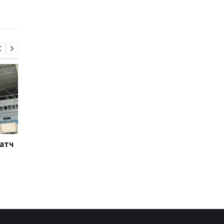
вундеркинда
Матч
Ливерпуль готовит 115
Россия атакует Одес
млн евро за Барколя:
Стадион Черноморе
начало переговоров с
поврежден, есть
ПСЖ
пострадавшие