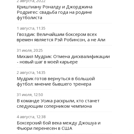
2 августа, 20:22
Криштиану Роналду и Джорджина
Родригес: свадьба года на родине
футболиста
1 августа, 11:35
Гвоздик: Величайшим боксером всех
времен является Рэй Робинсон, а не Али
31 июля, 20:25
Михаил Мудрик: Отмена дисквалификации
- новый шаг в моей карьере
2 августа, 14:35
Мудрик готов вернуться в большой
футбол: мнение бывшего тренера
31 июля, 12:50
В команде Усика раскрыли, кто станет
следующим соперником чемпиона
4 августа, 12:38
Боксерский бой века между Джошуа и
Фьюри перенесен в США