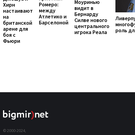
Моуринью
Ромеро:
Хирн
видит в
между
настаивают
Бернарду
Атлетико и
на
Ливерп
Силве нового
Барселоной
британской
многоф
центрального
арене для
роль дл
игрока Реала
боя с
Фьюри
© 2000-2024,