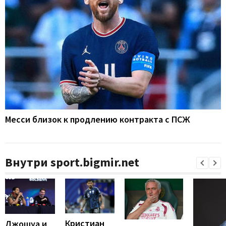
Месси близок к продлению контракта с ПСЖ
Внутри sport.bigmir.net
Кристиан
Джошуа и