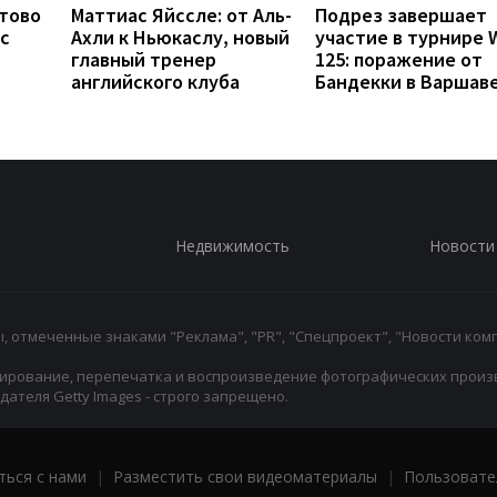
отово
Маттиас Яйссле: от Аль-
Подрез завершает
с
Ахли к Ньюкаслу, новый
участие в турнире 
главный тренер
125: поражение от
английского клуба
Бандекки в Варшав
Недвижимость
Новости
 отмеченные знаками "Реклама", "PR", "Спецпроект", "Новости комп
ирование, перепечатка и воспроизведение фотографических произ
ателя Getty Images - строго запрещено.
ться с нами
|
Разместить свои видеоматериалы
|
Пользовате