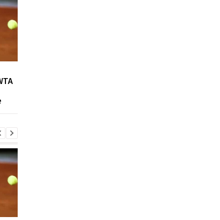
Возвращение Мудрика в
Джозеф Паркер:
WTA
Челси: Алонсо радует
отмена
восторг и поддержка
дисквалификации и
е
возвращение на рин