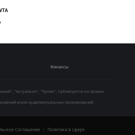
Возвращение Мудрика в
Джозеф Паркер:
WTA
Челси: Алонсо радует
отмена
восторг и поддержка
дисквалификации и
е
возвращение на рин
Финансы
аний", "Актуально", "Промо", публикуются на правах
ведений и/или аудиовизуальных произведений
льское Соглашение
|
Политика в сфере