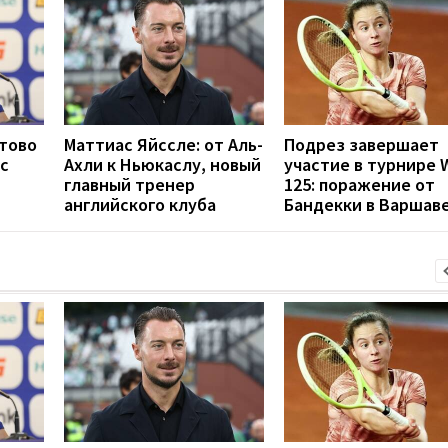
отово
Маттиас Яйссле: от Аль-
Подрез завершает
с
Ахли к Ньюкаслу, новый
участие в турнире 
главный тренер
125: поражение от
английского клуба
Бандекки в Варшав