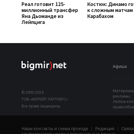
Реал готовит 125-
Костюк: Динамо г
миллионный трансфер
к сложным матчам 
Яна Дьоманде из
Карабахом
Лейпцига
Афиша
Материалы,
© 2000-2024,
рекламы.
ТОВ «КЕПРЕЙТ ПАРТНЕРС».
Любое коп
Все права защищены.
правооблад
Наши контакты и схема проезда
|
Редакция
|
Связа
конфиденциальности и персональных данных