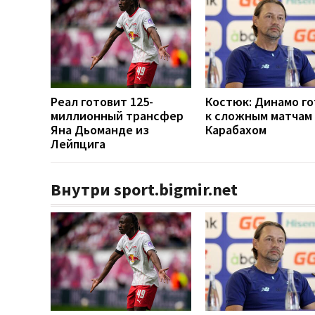
Реал готовит 125-
Костюк: Динамо г
миллионный трансфер
к сложным матчам 
Яна Дьоманде из
Карабахом
Лейпцига
Внутри sport.bigmir.net