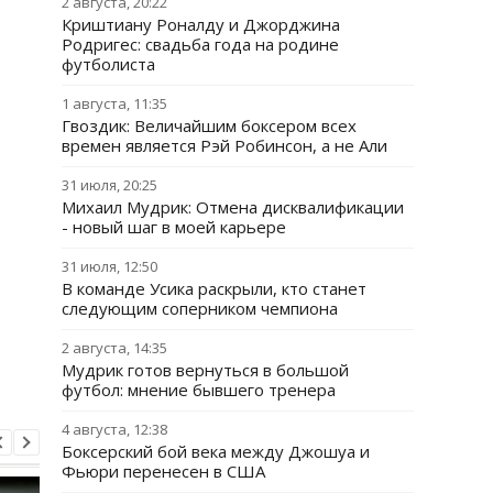
2 августа, 20:22
Криштиану Роналду и Джорджина
Родригес: свадьба года на родине
футболиста
1 августа, 11:35
Гвоздик: Величайшим боксером всех
времен является Рэй Робинсон, а не Али
31 июля, 20:25
Михаил Мудрик: Отмена дисквалификации
- новый шаг в моей карьере
31 июля, 12:50
В команде Усика раскрыли, кто станет
следующим соперником чемпиона
2 августа, 14:35
Мудрик готов вернуться в большой
футбол: мнение бывшего тренера
4 августа, 12:38
Боксерский бой века между Джошуа и
Фьюри перенесен в США