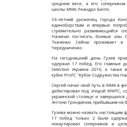
среднем весе, а его соперником
школы ММА Леандро Биспо.
34-летний уроженец города Конот
единоборствам и впервые попро
стремительно развивающийся спо
Начинал постигать боевые азы 
Ткаченко. Сейчас проживает в
Чередниченко.
На сегодняшний день Гузев про
одержал 17 побед. Его главные д
Selection Украина 2010, а также
кубке ProFC "Кубок Содружества Нац
Сергей начал свой путь в ММА в фе
дебютировал под эгидой WWFC, со
украинской столице и завершился
Энтони Грондином, прибывшим на б
Гузева можно назвать настоящим фи
17 побед только 2 были одержа
нокаутировал соперников и цел