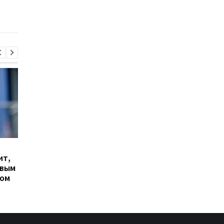
Левитта и другие
веса болидов
результаты турнира
Гранада расторгает
Милан ведет
ит,
контракт с вратарем
переговоры о
овым
Люкой Зиданом
возвращении Леанд
ром
Паредеса в Серию А