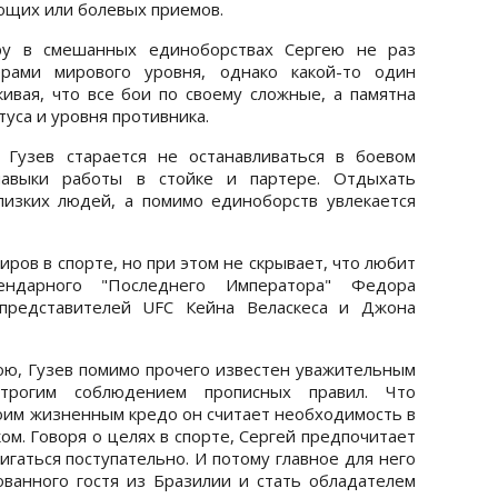
ющих или болевых приемов.
ру в смешанных единоборствах Сергею не раз
ерами мирового уровня, однако какой-то один
ивая, что все бои по своему сложные, а памятна
туса и уровня противника.
 Гузев старается не останавливаться в боевом
 навыки работы в стойке и партере. Отдыхать
лизких людей, а помимо единоборств увлекается
миров в спорте, но при этом не скрывает, что любит
ендарного "Последнего Императора" Федора
 представителей UFC Кейна Веласкеса и Джона
ю, Гузев помимо прочего известен уважительным
трогим соблюдением прописных правил. Что
воим жизненным кредо он считает необходимость в
ом. Говоря о целях в спорте, Сергей предпочитает
игаться поступательно. И потому главное для него
ванного гостя из Бразилии и стать обладателем