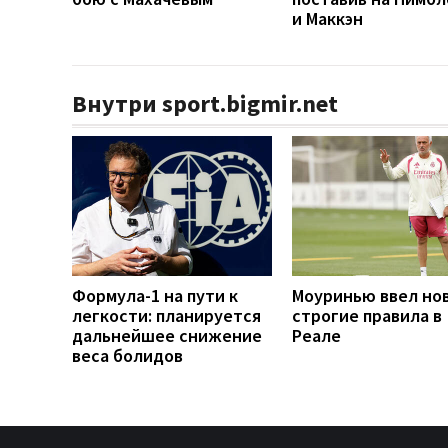
и Маккэн
Внутри sport.bigmir.net
Формула-1 на пути к
Моуринью ввел но
легкости: планируется
строгие правила в
дальнейшее снижение
Реале
веса болидов