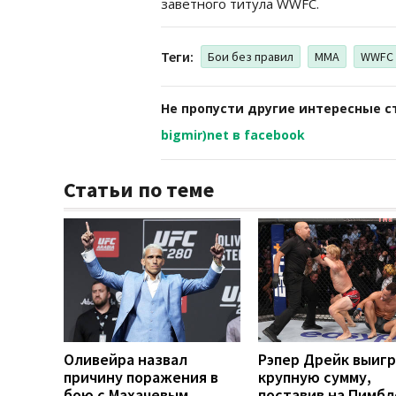
заветного титула WWFC.
Теги:
Бои без правил
MMA
WWFC
Не пропусти другие интересные с
bigmir)net в facebook
Статьи по теме
Оливейра назвал
Рэпер Дрейк выиг
причину поражения в
крупную сумму,
бою с Махачевым
поставив на Пимб