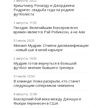
2 августа, 20:22
Криштиану Роналду и Джорджина
Родригес: свадьба года на родине
футболиста
1 августа, 11:35
Гвоздик: Величайшим боксером всех
времен является Рэй Робинсон, а не Али
31 июля, 20:25
Михаил Мудрик: Отмена дисквалификации
- новый шаг в моей карьере
2 августа, 14:35
Мудрик готов вернуться в большой
футбол: мнение бывшего тренера
31 июля, 12:50
В команде Усика раскрыли, кто станет
следующим соперником чемпиона
4 августа, 12:38
Боксерский бой века между Джошуа и
Фьюри перенесен в США