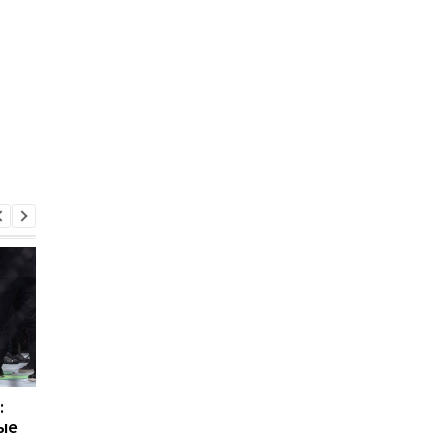
:
UFC Fight Night 208:
Формула-1 на пути к
ые
Блейдс победил
легкости: планирует
Аспиналла, Пимблетт -
дальнейшее снижен