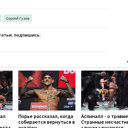
Сергей Гузев
татьи, подпишись:
рал
Порье рассказал, когда
Аспиналл - о травме
собирается вернуться в
Странные несчастн
летта
октагон
случаи случаются