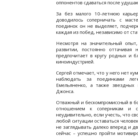
оппонентов сдаваться после удуша
За без малого 10-летнюю карье
доводилось соперничать с маст
поединок он не выделяет, подчерк
каждая из побед, независимо от ста
Несмотря на значительный опыт,
развитии, постоянно оттачивая
предпочитает в кругу родных и б
киноиндустрией.
Сергей отмечает, что у него нет ку
наблюдать за поединками лег
Емельяненко, а также звездных
Джонса.
Отважный и бескомпромиссный в бо
отношением к соперникам и с
неудивительно, если учесть, что с
любой ситуации оставаться человек
не заглядывать далеко вперед и дв
сейчас – успешно пройти мотивиро