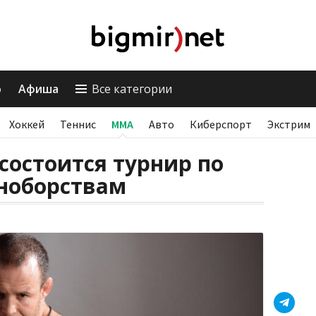
о
Афиша
Все категории
Хоккей
Теннис
ММА
Авто
Киберспорт
Экстрим
 состоится турнир по
ноборствам