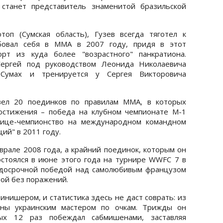
 станет представитель знаменитой бразильской
оп (Сумская область), Гузев всегда тяготел к
бовал себя в ММА в 2007 году, придя в этот
рт из куда более "возрастного" панкратиона.
Сергей под руководством Леонида Николаевича
 Сумах и тренируется у Сергея Викторовича
вел 20 поединков по правилам ММА, в которых
остижения – победа на клубном чемпионате M-1
 вице-чемпионство на международном командном
ий" в 2011 году.
врале 2008 года, а крайний поединок, которым он
стоялся в июне этого года на турнире WWFC 7 в
 досрочной победой над самолюбивым французом
ой без поражений.
нишером, и статистика здесь не даст соврать: из
ны украинским мастером по очкам. Трижды он
ых 12 раз побеждал сабмишенами, заставляя