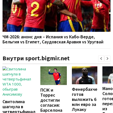
ЧМ-2026: анонс дня – Испания vs Кабо-Верде,
Бельгия vs Египет, Саудовская Аравия vs Уругвай
Внутри sport.bigmir.net
Мано
Фенербахче
ПСЖ и
Соло
готов
Торрес
гото
выложить 6
достигли
Свитолина
пере
млн евро за
согласия:
шагнула в
из
Лукаку
Барселона
четвертьфинал