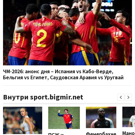
ЧМ-2026: анонс дня – Испания vs Кабо-Верде,
Бельгия vs Египет, Саудовская Аравия vs Уругвай
Внутри sport.bigmir.net
Мано
Фенербахче
ПСЖ и