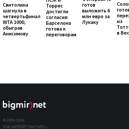
Соло
готов
Свитолина
Торрес
гото
выложить 6
шагнула в
достигли
пере
млн евро за
четвертьфинал
согласия:
из
Лукаку
WTA 1000,
Барселона
Тотт
обыграв
готова к
в Ве
Анисимову
переговорам
© 2000-2024,
ТОВ «КЕПРЕЙТ ПАРТНЕРС».