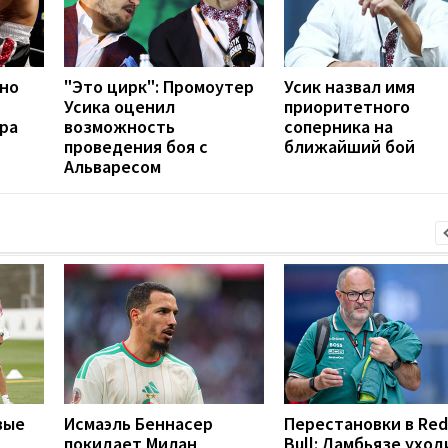
но
"Это цирк": Промоутер
Усик назвал имя
Усика оценил
приоритетного
ра
возможность
соперника на
проведения боя с
ближайший бой
Альваресом
вые
Исмаэль Беннасер
Перестановки в Red
покидает Милан
Bull: Ламбьязе уход