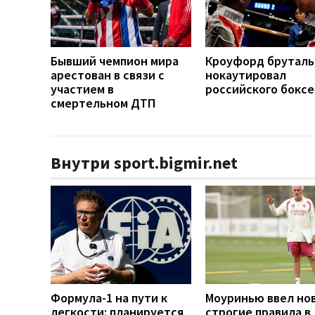
Бывший чемпион мира
Кроуфорд бруталь
арестован в связи с
нокаутировал
участием в
российского боксе
смертельном ДТП
Внутри sport.bigmir.net
Формула-1 на пути к
Моуринью ввел но
легкости: планируется
строгие правила в