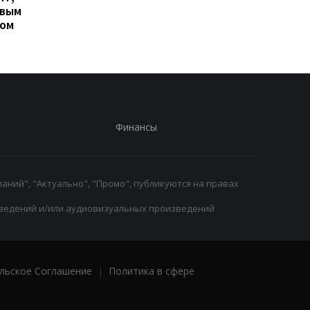
овым
Люкой Зиданом
возвращении Леанд
ром
Паредеса в Серию А
Финансы
аний", "Актуально", "Промо", публикуются на правах
ведений и/или аудиовизуальных произведений
льское Соглашение
|
Политика в сфере