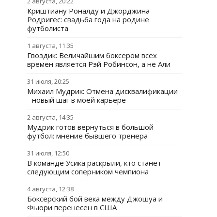
2 августа, 20:22
Криштиану Роналду и Джорджина
Родригес: свадьба года на родине
футболиста
1 августа, 11:35
Гвоздик: Величайшим боксером всех
времен является Рэй Робинсон, а не Али
31 июля, 20:25
Михаил Мудрик: Отмена дисквалификации
- новый шаг в моей карьере
2 августа, 14:35
Мудрик готов вернуться в большой
футбол: мнение бывшего тренера
31 июля, 12:50
В команде Усика раскрыли, кто станет
следующим соперником чемпиона
4 августа, 12:38
Боксерский бой века между Джошуа и
Фьюри перенесен в США