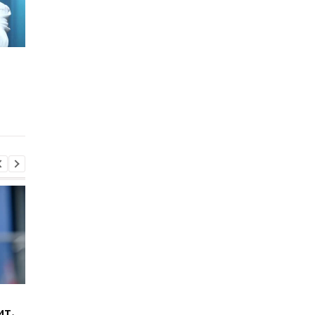
Уайлдер бросил вызов
Руис включил Усика 
чемпиону UFC в
список желанных
тяжелом весе
соперников
Гранада расторгает
Милан ведет
ит,
контракт с вратарем
переговоры о