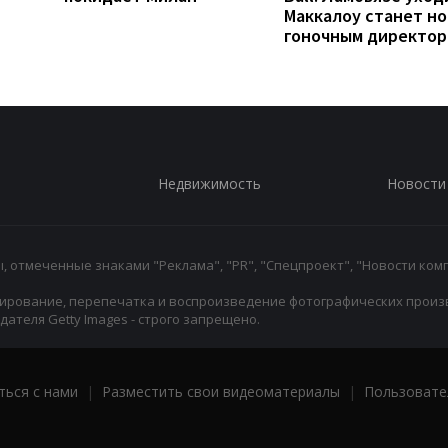
Маккалоу станет н
гоночным директо
Недвижимость
Новости
 отмеченные знаками "Реклама", "PR", "Спецпроект", "Новости комп
ирование, перепечатка и воспроизведение фотографических произ
ателя Getty Images - строго запрещено.
ться с нами
|
Разместить свои видеоматериалы
|
Пользовате