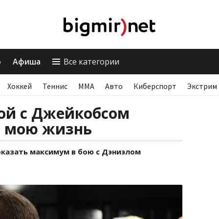
о
Афиша
Все категории
Хоккей
Теннис
ММА
Авто
Киберспорт
Экстрим
ой с Джейкобсом
 мою жизнь
оказать максимум в бою с Дэниэлом