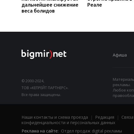
дальнейшее снижение
Реале
веса болидов
Афиша
Материалы,
© 2000-2024,
рекламы.
ТОВ «КЕПРЕЙТ ПАРТНЕРС».
Любое коп
Все права защищены.
правооблад
Наши контакты и схема проезда
|
Редакция
|
Связа
конфиденциальности и персональных данных
Реклама на сайте:
Отдел продаж digital рекламы