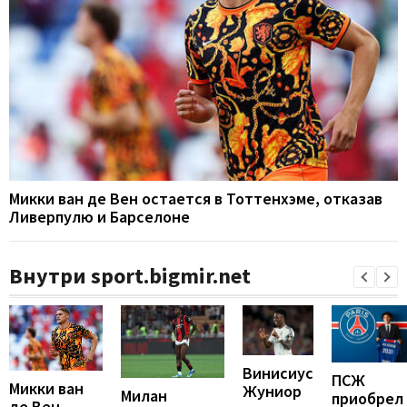
Микки ван де Вен остается в Тоттенхэме, отказав
Ливерпулю и Барселоне
Внутри sport.bigmir.net
Винисиус
ПСЖ
Микки ван
Жуниор
Милан
приобрел
де Вен