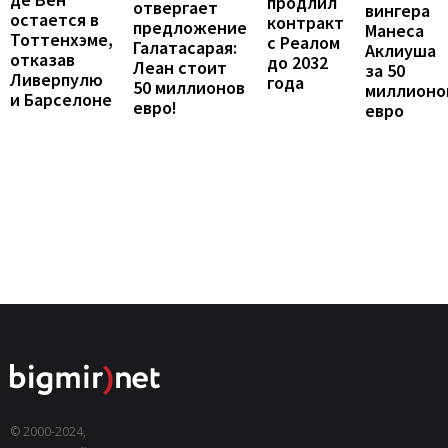
продлил
отвергает
вингера
остается в
контракт
предложение
Манеса
Тоттенхэме,
с Реалом
Галатасарая:
Аклиуша
отказав
до 2032
Леан стоит
за 50
Ливерпулю
года
50 миллионов
миллионо
и Барселоне
евро!
евро
© 2000-2024,