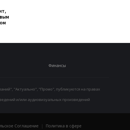
Гранада расторгает
Милан ведет
ит,
контракт с вратарем
переговоры о
овым
Люкой Зиданом
возвращении Леанд
ром
Паредеса в Серию А
Финансы
аний", "Актуально", "Промо", публикуются на правах
ведений и/или аудиовизуальных произведений
льское Соглашение
|
Политика в сфере