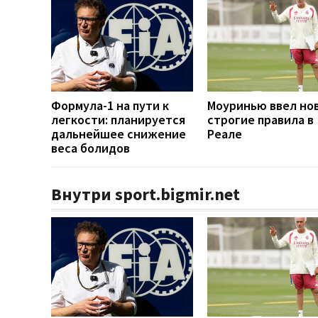
Формула-1 на пути к
Моуринью ввел но
легкости: планируется
строгие правила в
дальнейшее снижение
Реале
веса болидов
Внутри sport.bigmir.net