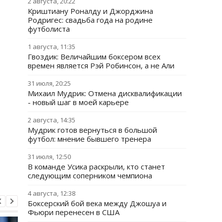
2 августа, 20:22
Криштиану Роналду и Джорджина
Родригес: свадьба года на родине
футболиста
1 августа, 11:35
Гвоздик: Величайшим боксером всех
времен является Рэй Робинсон, а не Али
31 июля, 20:25
Михаил Мудрик: Отмена дисквалификации
- новый шаг в моей карьере
2 августа, 14:35
Мудрик готов вернуться в большой
футбол: мнение бывшего тренера
31 июля, 12:50
В команде Усика раскрыли, кто станет
следующим соперником чемпиона
4 августа, 12:38
Боксерский бой века между Джошуа и
Фьюри перенесен в США