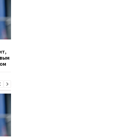
Гранада расторгает
Милан ведет
ит,
контракт с вратарем
переговоры о
овым
Люкой Зиданом
возвращении Леанд
ром
Паредеса в Серию А