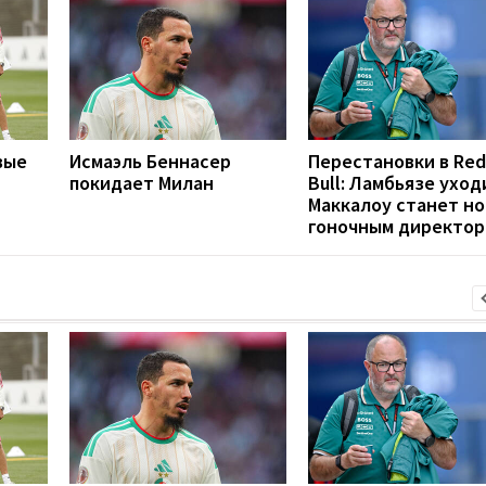
вые
Исмаэль Беннасер
Перестановки в Red
покидает Милан
Bull: Ламбьязе уход
Маккалоу станет н
гоночным директо