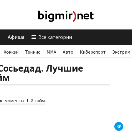
о
Афиша
Все категории
Хоккей
Теннис
ММА
Авто
Киберспорт
Экстрим
Сосьедад. Лучшие
йм