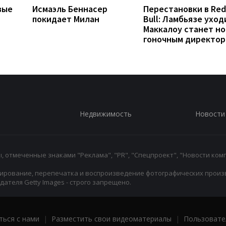
вые
Исмаэль Беннасер
Перестановки в Red
покидает Милан
Bull: Ламбьязе уход
Маккалоу станет н
гоночным директо
Недвижимость
Новости
 отмеченные знаками "Реклама", "PR", "Спецпроект", "Новости комп
ирование, перепечатка и воспроизведение фотографических произ
ателя Getty Images - строго запрещено.
ться с нами
|
Разместить свои видеоматериалы
|
Пользовате