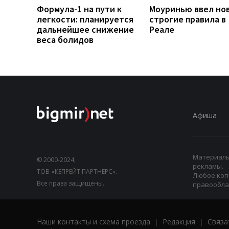
Формула-1 на пути к
Моуринью ввел но
легкости: планируется
строгие правила в
дальнейшее снижение
Реале
веса болидов
Афиша
Материалы,
© 2000-2024,
рекламы.
ТОВ «КЕПРЕЙТ ПАРТНЕРС».
Любое коп
Все права защищены.
правооблад
Наши контакты и схема проезда
|
Редакция
|
Связа