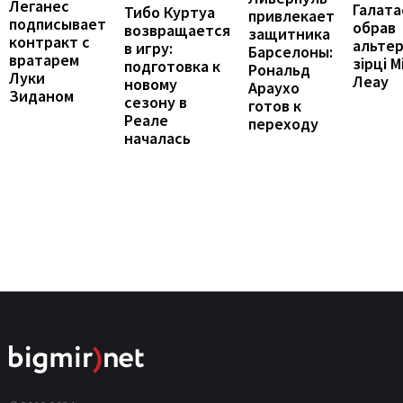
Леганес
Галата
Тибо Куртуа
привлекает
подписывает
обрав
возвращается
защитника
контракт с
альте
в игру:
Барселоны:
вратарем
зірці М
подготовка к
Рональд
Луки
Леау
новому
Араухо
Зиданом
сезону в
готов к
Реале
переходу
началась