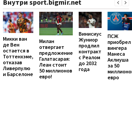
Внутри sport.bigmir.net
Винисиус
ПСЖ
Микки ван
Жуниор
Милан
приобрел
де Вен
продлил
отвергает
вингера
остается в
контракт
предложение
Манеса
Тоттенхэме,
с Реалом
Галатасарая:
Аклиуша
отказав
до 2032
Леан стоит
за 50
Ливерпулю
года
50 миллионов
миллионо
и Барселоне
евро!
евро