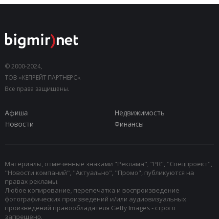
© 2000-2024,
ТОВ «КЕПРЕЙТ ПАРТНЕРС».
Все права защищены.
Афиша
Недвижимость
Новости
Финансы
Материалы, отмеченные знаками "Реклама", "PR", "Спецпроект",
"Новости компаний", "Актуально", "Промо", публикуются на
правах рекламы.
Любое копирование, перепечатка и воспроизведение
фотографических произведений и/или аудиовизуальных
произведений правообладателя Getty Images - строго
запрещено.