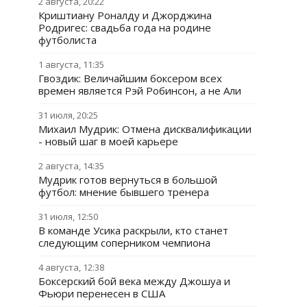
2 августа, 20:22
Криштиану Роналду и Джорджина
Родригес: свадьба года на родине
футболиста
1 августа, 11:35
Гвоздик: Величайшим боксером всех
времен является Рэй Робинсон, а не Али
31 июля, 20:25
Михаил Мудрик: Отмена дисквалификации
- новый шаг в моей карьере
2 августа, 14:35
Мудрик готов вернуться в большой
футбол: мнение бывшего тренера
31 июля, 12:50
В команде Усика раскрыли, кто станет
следующим соперником чемпиона
4 августа, 12:38
Боксерский бой века между Джошуа и
Фьюри перенесен в США