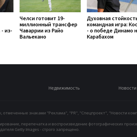
Челси готовит 19-
Духовная стойкость
миллионный трансфер
командная игра: Ко
- из-
Чаваррии из Райо
- о победе Динамо 
Вальекано
Карабахом
Недвижимость
Новости
 отмеченные знаками "Реклама", "PR", "Спецпроект", "Новости комп
ирование, перепечатка и воспроизведение фотографических произ
ателя Getty Images - строго запрещено.