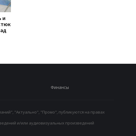
 и
Свитолина разгромила
Марта Костюк
стюк
Потапову, пробившись в
пробивается в 1/8
над
1/8 финала WTA в
финала WTA 1000 в
Торонто
Торонто, обыграв
Мэдисон Киз
Финансы
аний", "Актуально", "Промо", публикуются на правах
ведений и/или аудиовизуальных произведений