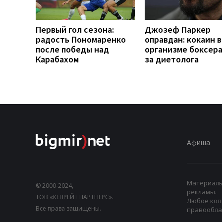
Первый гол сезона:
Джозеф Паркер
радость Пономаренко
оправдан: кокаин в
после победы над
организме боксера 
Карабахом
за диетолога
Афиша
Материалы,
© 2000-2024,
рекламы.
ТОВ «КЕПРЕЙТ ПАРТНЕРС».
Любое коп
Все права защищены.
правооблад