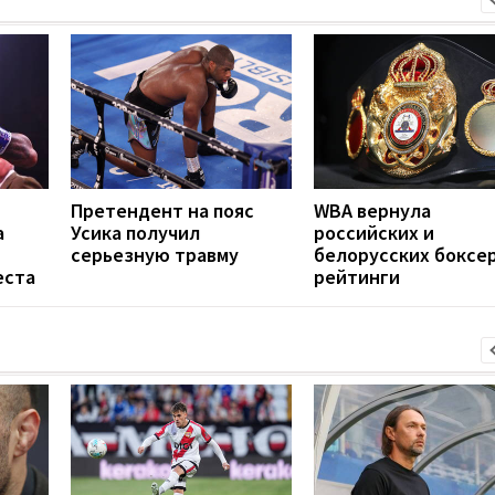
Претендент на пояс
WBA вернула
а
Усика получил
российских и
серьезную травму
белорусских боксер
еста
рейтинги