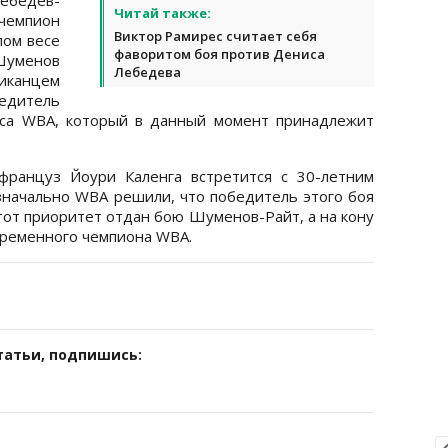
Читай также:
чемпион
Виктор Рамирес считает себя
лом весе
фаворитом боя против Дениса
Шуменов
Лебедева
иканцем
едитель
яса WBA, который в данный момент принадлежит
француз Йоури Каленга встретится с 30-летним
начально WBA решили, что победитель этого боя
тот приоритет отдан бою Шуменов-Райт, а на кону
временного чемпиона WBA.
татьи, подпишись: