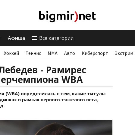
о
Афиша
Все категории
Хоккей
Теннис
ММА
Авто
Киберспорт
Экстрим
Лебедев - Рамирес
уперчемпиона WBA
я (WBA) определилась с тем, какие титулы
динках в рамках первого тяжелого веса,
д.