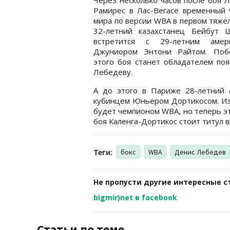
Рамирес в Лас-Вегасе временный 
мира по версии WBA в первом тяже
32-летний казахстанец Бейбут 
встретится с 29-летним амер
Джуниором Энтони Райтом. Поб
этого боя станет обладателем по
Лебедеву.
А до этого в Париже 28-летний 
кубинцем Юньером Дортикосом. Из
будет чемпионом WBA, но теперь э
боя Каленга-Дортикос стоит титул 
Теги:
бокс
WBA
Денис Лебедев
Не пропусти другие интересные с
bigmir)net в facebook
Статьи по теме