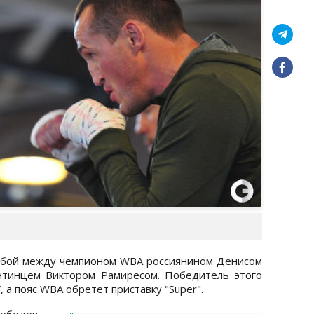
ся бой между чемпионом WBA россиянином Денисом
нтинцем Виктором Рамиресом. Победитель этого
, а пояс WBA обретет приставку "Super".
Лебедев-