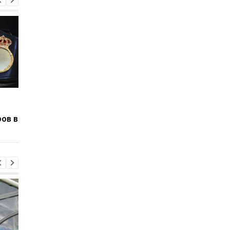
WBA назначила Усику
Кроуфорд брутальн
обязательного
нокаутировал
ов в
претендента на пояс
российского боксер