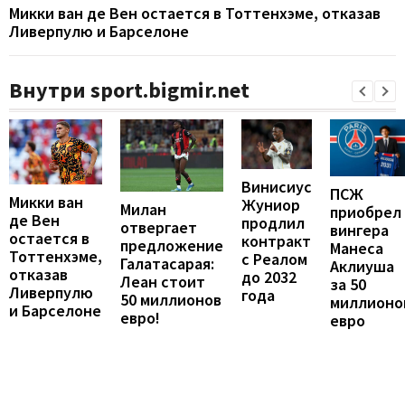
Микки ван де Вен остается в Тоттенхэме, отказав
Ливерпулю и Барселоне
Внутри sport.bigmir.net
Винисиус
ПСЖ
Микки ван
Жуниор
Милан
приобрел
де Вен
продлил
отвергает
вингера
остается в
контракт
предложение
Манеса
Тоттенхэме,
с Реалом
Галатасарая:
Аклиуша
отказав
до 2032
Леан стоит
за 50
Ливерпулю
года
50 миллионов
миллионо
и Барселоне
евро!
евро