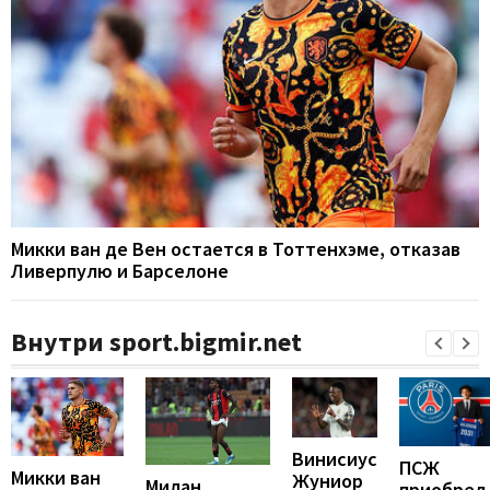
Микки ван де Вен остается в Тоттенхэме, отказав
Ливерпулю и Барселоне
Внутри sport.bigmir.net
Винисиус
ПСЖ
Микки ван
Жуниор
Милан
приобрел