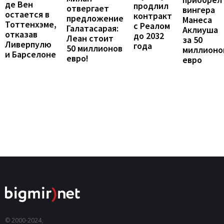
де Вен
продлил
отвергает
вингера
остается в
контракт
предложение
Манеса
Тоттенхэме,
с Реалом
Галатасарая:
Аклиуша
отказав
до 2032
Леан стоит
за 50
Ливерпулю
года
50 миллионов
миллионо
и Барселоне
евро!
евро
© 2000-2024,