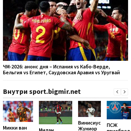
ЧМ-2026: анонс дня – Испания vs Кабо-Верде,
Бельгия vs Египет, Саудовская Аравия vs Уругвай
Внутри sport.bigmir.net
Винисиус
ПСЖ
Микки ван
Жуниор
Милан
приобрел