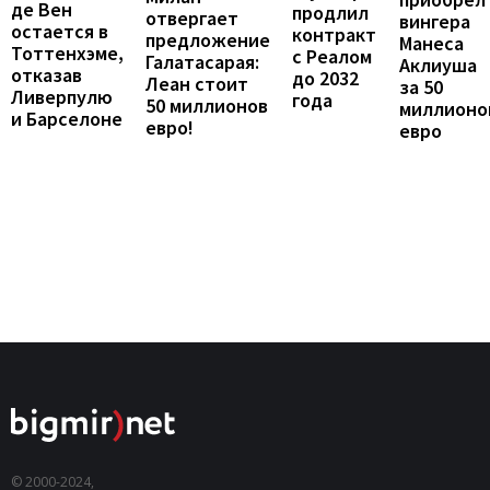
де Вен
продлил
отвергает
вингера
остается в
контракт
предложение
Манеса
Тоттенхэме,
с Реалом
Галатасарая:
Аклиуша
отказав
до 2032
Леан стоит
за 50
Ливерпулю
года
50 миллионов
миллионо
и Барселоне
евро!
евро
© 2000-2024,