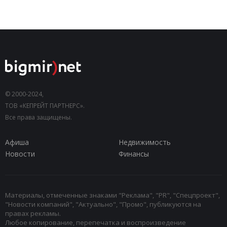
© 2000-2024,
ТОВ «КЕПРЕЙТ ПАРТНЕРС».
Все права защищены.
Афиша
Недвижимость
Новости
Финансы
Материалы, отмеченные знаками "Реклама", "PR", "Спецпроект",
"Новости компаний", "Актуально", "Промо", публикуются на
правах рекламы.
Любое копирование, перепечатка и воспроизведение