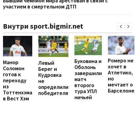
Бывший чемпион мира арестован в связи с
участием в смертельном ДТП
Внутри sport.bigmir.net
Ромеро не
Буковина и
Манор
Левый
хочет в
Оболонь
Соломон
Берег и
Атлетико,
завершили
готов к
Кудровка
но
матч
переходу
не
мечтает о
второго
из
определили
Барселоне
тура УПЛ
Тоттенхэма
победителя
ничьей
в Вест Хэм