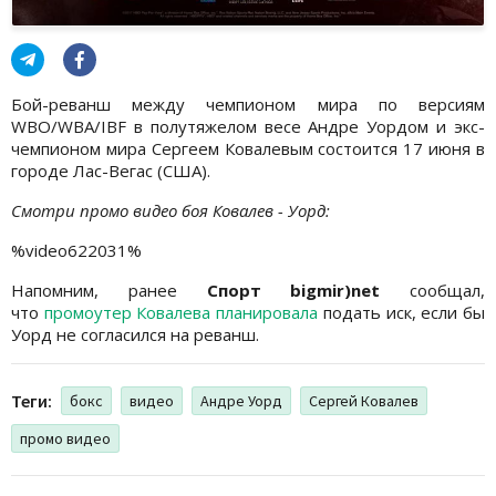
Бой-реванш между чемпионом мира по версиям
WBO/WBA/IBF в полутяжелом весе Андре Уордом и экс-
чемпионом мира Сергеем Ковалевым состоится 17 июня в
городе Лас-Вегас (США).
Смотри промо видео боя Ковалев - Уорд:
%video622031%
Напомним, ранее
Спорт bigmir)net
сообщал,
что
промоутер Ковалева планировала
подать иск, если бы
Уорд не согласился на реванш.
Теги:
бокс
видео
Андре Уорд
Сергей Ковалев
промо видео