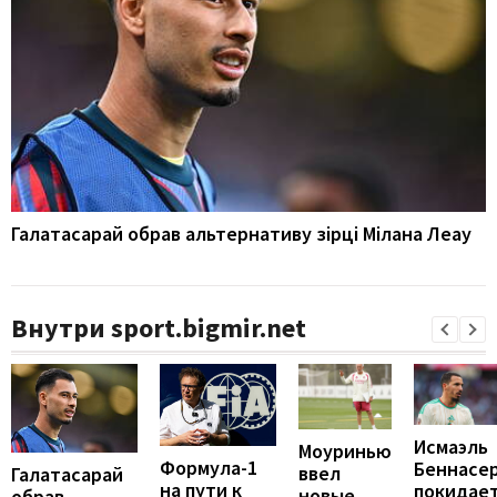
Галатасарай обрав альтернативу зірці Мілана Леау
Внутри sport.bigmir.net
Исмаэль
Моуринью
Формула-1
Беннасе
ввел
Галатасарай
на пути к
покидае
новые
обрав