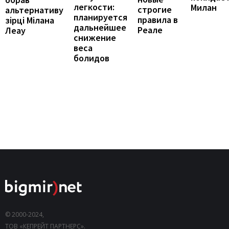
легкости:
Милан
строгие
альтернативу
планируется
правила в
зірці Мілана
дальнейшее
Реале
Леау
снижение
веса
болидов
© 2000-2024,
ТОВ «КЕПРЕЙТ ПАРТНЕРС».