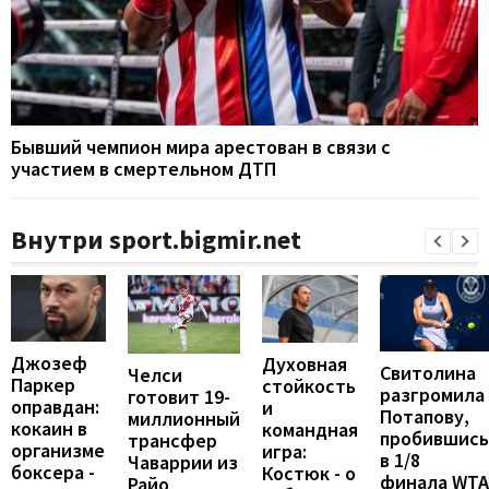
Бывший чемпион мира арестован в связи с
участием в смертельном ДТП
Внутри sport.bigmir.net
Джозеф
Духовная
Свитолина
Челси
Паркер
стойкость
разгромила
готовит 19-
оправдан:
и
Потапову,
миллионный
кокаин в
командная
пробившись
трансфер
организме
игра:
в 1/8
Чаваррии из
боксера -
Костюк - о
финала WTA
Райо