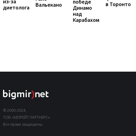
из-за
победе
в Торонто
Вальекано
диетолога
Динамо
над
Карабахом
© 2000-2024,
ТОВ «КЕПРЕЙТ ПАРТНЕРС».
Все права защищены.