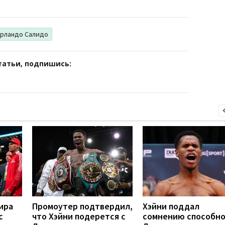
рландо Салидо
татьи, подпишись:
ира
Промоутер подтвердил,
Хэйни поддал
с
что Хэйни подерется с
сомнению способн