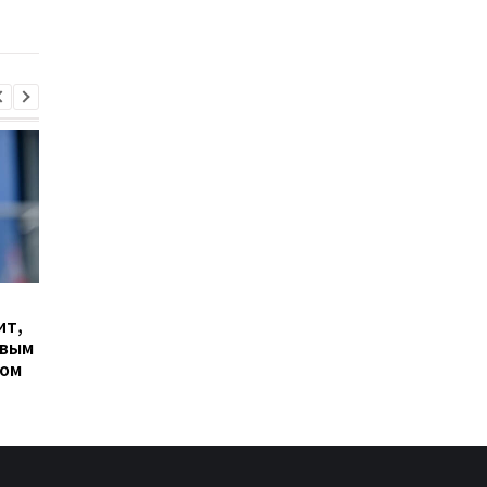
против Ломаченко
боя с Ломаченко
Гранада расторгает
Милан ведет
ит,
контракт с вратарем
переговоры о
овым
Люкой Зиданом
возвращении Леанд
ром
Паредеса в Серию А