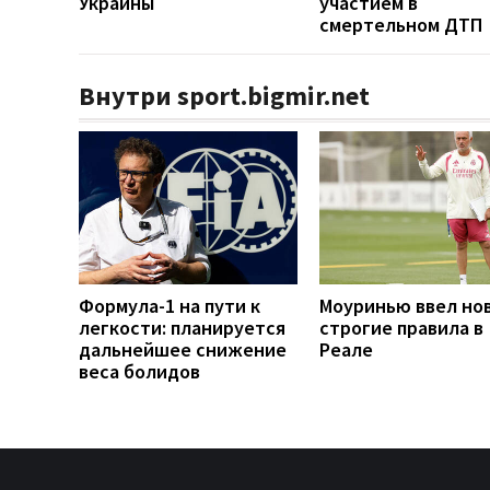
Украины
участием в
смертельном ДТП
Внутри sport.bigmir.net
Формула-1 на пути к
Моуринью ввел но
легкости: планируется
строгие правила в
дальнейшее снижение
Реале
веса болидов