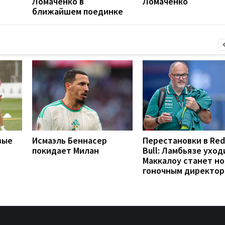
Ломаченко в
Ломаченко
ближайшем поединке
вые
Исмаэль Беннасер
Перестановки в Red
покидает Милан
Bull: Ламбьязе уход
Маккалоу станет н
гоночным директо