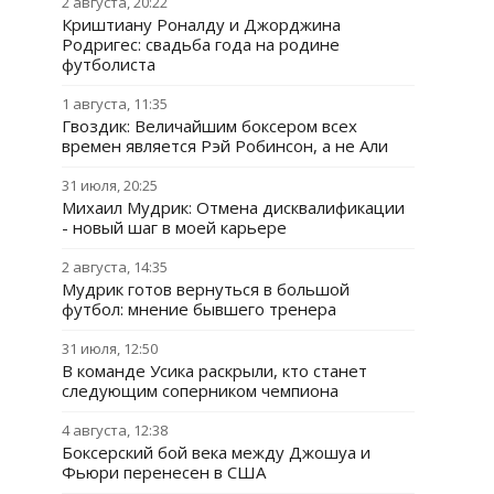
2 августа, 20:22
Криштиану Роналду и Джорджина
Родригес: свадьба года на родине
футболиста
1 августа, 11:35
Гвоздик: Величайшим боксером всех
времен является Рэй Робинсон, а не Али
31 июля, 20:25
Михаил Мудрик: Отмена дисквалификации
- новый шаг в моей карьере
2 августа, 14:35
Мудрик готов вернуться в большой
футбол: мнение бывшего тренера
31 июля, 12:50
В команде Усика раскрыли, кто станет
следующим соперником чемпиона
4 августа, 12:38
Боксерский бой века между Джошуа и
Фьюри перенесен в США