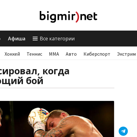
о
Афиша
Все категории
Хоккей
Теннис
ММА
Авто
Киберспорт
Экстрим
ировал, когда
ющий бой