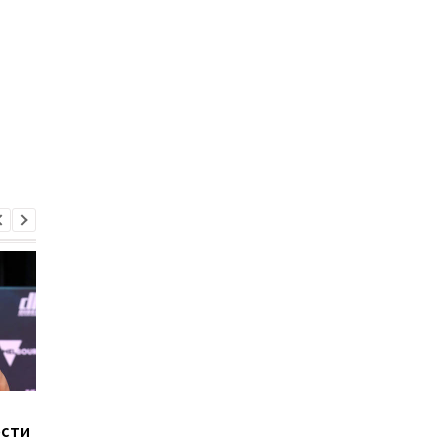
Хэйни рассказал, где
Хэйни заявил о
ости
может состояться бой
возможном перенос