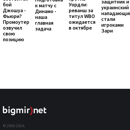
защитник и
бой
Уордли:
к матчу с
украинский
Джошуа -
реванш за
Динамо -
нападающи
Фьюри?
титул WBO
наша
стали
Промоутер
ожидается
главная
игроками
озвучил
в октябре
задача
Зари
свою
позицию
© 2000-2024,