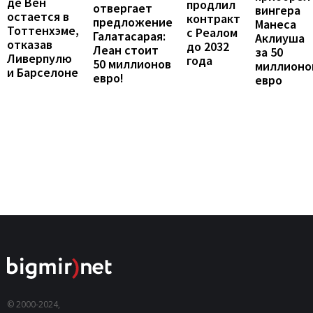
де Вен
продлил
отвергает
вингера
остается в
контракт
предложение
Манеса
Тоттенхэме,
с Реалом
Галатасарая:
Аклиуша
отказав
до 2032
Леан стоит
за 50
Ливерпулю
года
50 миллионов
миллионо
и Барселоне
евро!
евро
© 2000-2024,