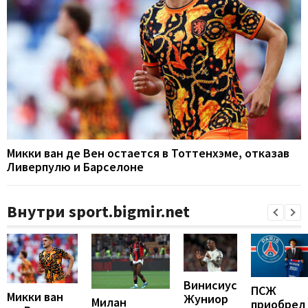
Микки ван де Вен остается в Тоттенхэме, отказав
Ливерпулю и Барселоне
Внутри sport.bigmir.net
Винисиус
ПСЖ
Микки ван
Жуниор
Милан
приобрел