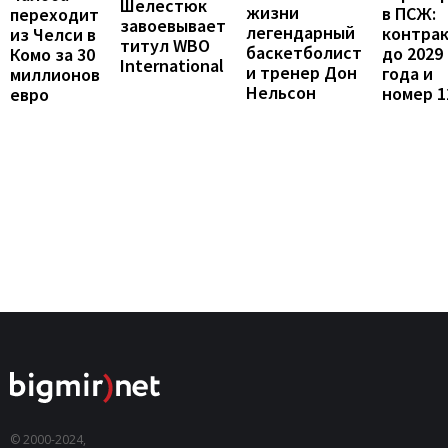
Шелестюк
жизни
в ПСЖ:
переходит
завоевывает
легендарный
контра
из Челси в
титул WBO
баскетболист
до 2029
Комо за 30
International
и тренер Дон
года и
миллионов
Нельсон
номер 1
евро
© 2000-2024,