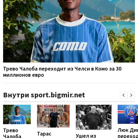
Трево Чалоба переходит из Челси в Комо за 30
миллионов евро
Внутри sport.bigmir.net
Люк Ди
Трево
Тарас
Ушел из
перехо
Чалоба