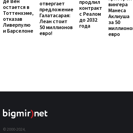
де Вен
продлил
отвергает
вингера
остается в
контракт
предложение
Манеса
Тоттенхэме,
с Реалом
Галатасарая:
Аклиуша
отказав
до 2032
Леан стоит
за 50
Ливерпулю
года
50 миллионов
миллионо
и Барселоне
евро!
евро
© 2000-2024,