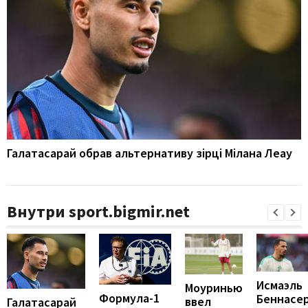
Галатасарай обрав альтернативу зірці Мілана Леау
Внутри sport.bigmir.net
Исмаэль
Моуринью
Формула-1
Беннасе
ввел
Галатасарай