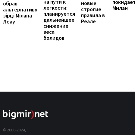
на пути к
покидае
новые
обрав
легкости:
Милан
строгие
альтернативу
планируется
правила в
зірці Мілана
дальнейшее
Реале
Леау
снижение
веса
болидов
© 2000-2024,